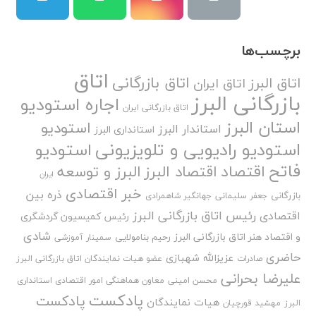
برچسب‌ها
اتاق
اتاق بازرگانی
اتاق البرز
اتاق ایران
بازرگانی البرز
اجاره استودیو
اتاق بازرگانی ایران
استان البرز
استودیو
استاندار البرز
استانداری البرز
استودیو رادیویی و تلویزیونی
استودیو
فاتح
اقتصاد
اقتصاد البرز
البرز و توسعه
ایران
خبر اقتصادی
ذره بین
بازرگانی
جعفر سلیمانی
جهانگیر شاهمرادی
رئیس اتاق بازرگانی البرز
اقتصادی
رئیس کمیسیون گردشگری
شادی
و اقتصاد هنر اتاق بازرگانی البرز
رحیم بنامولایی
سمینار آموزشی
حاضری
عزیزالله شهبازی
صادرات
عضو هیات نمایندگان اتاق بازرگانی البرز
علیرضا بحرانی
محسن امینی
معاون هماهنگی امور اقتصادی استانداری
پادکست
پادکست
هیات نمایندگان
البرز
مهشید قورچیان