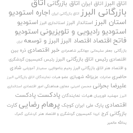
اتاق
اتاق بازرگانی
اتاق البرز
اتاق ایران
بازرگانی البرز
اجاره استودیو
اتاق بازرگانی ایران
استان البرز
استودیو
استاندار البرز
استانداری البرز
استودیو رادیویی و تلویزیونی
استودیو
فاتح
اقتصاد
اقتصاد البرز
البرز و توسعه
ایران
خبر اقتصادی
ذره بین
بازرگانی
جعفر سلیمانی
جهانگیر شاهمرادی
رئیس اتاق بازرگانی البرز
اقتصادی
رئیس کمیسیون گردشگری
شادی
و اقتصاد هنر اتاق بازرگانی البرز
رحیم بنامولایی
سمینار آموزشی
حاضری
عزیزالله شهبازی
صادرات
عضو هیات نمایندگان اتاق بازرگانی البرز
علیرضا بحرانی
محسن امینی
معاون هماهنگی امور اقتصادی استانداری
پادکست
پادکست
هیات نمایندگان
البرز
مهشید قورچیان
پرهام رضایی
اقتصادی
کارت
پارک ملی ایران کوچک
بازرگانی
کرج
کمیسیون گردشگری و اقتصاد هنر
گمرک
کرونا
گردشگری
یدالله مالمیر