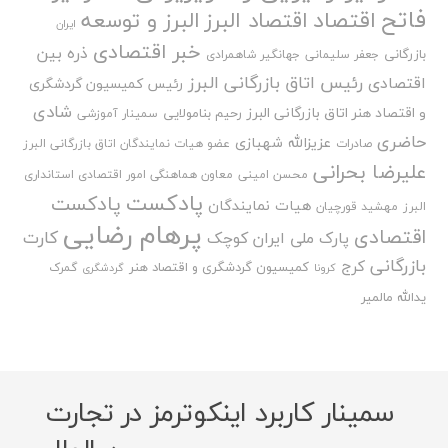
فاتح
اقتصاد
اقتصاد البرز
البرز و توسعه
ایران
خبر اقتصادی
ذره بین
بازرگانی
جعفر سلیمانی
جهانگیر شاهمرادی
رئیس اتاق بازرگانی البرز
اقتصادی
رئیس کمیسیون گردشگری
شادی
و اقتصاد هنر اتاق بازرگانی البرز
رحیم بنامولایی
سمینار آموزشی
حاضری
عزیزالله شهبازی
صادرات
عضو هیات نمایندگان اتاق بازرگانی البرز
علیرضا بحرانی
محسن امینی
معاون هماهنگی امور اقتصادی استانداری
پادکست
پادکست
هیات نمایندگان
البرز
مهشید قورچیان
پرهام رضایی
اقتصادی
کارت
پارک ملی ایران کوچک
بازرگانی
کرج
کمیسیون گردشگری و اقتصاد هنر
گمرک
کرونا
گردشگری
یدالله مالمیر
سمینار کاربرد اینکوترمز در تجارت