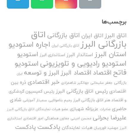
برچسب‌ها
اتاق
اتاق بازرگانی
اتاق البرز
اتاق ایران
بازرگانی البرز
اجاره استودیو
اتاق بازرگانی ایران
استان البرز
استودیو
استاندار البرز
استانداری البرز
استودیو رادیویی و تلویزیونی
استودیو
فاتح
اقتصاد
اقتصاد البرز
البرز و توسعه
ایران
خبر اقتصادی
ذره بین
بازرگانی
جعفر سلیمانی
جهانگیر شاهمرادی
رئیس اتاق بازرگانی البرز
اقتصادی
رئیس کمیسیون گردشگری
شادی
و اقتصاد هنر اتاق بازرگانی البرز
رحیم بنامولایی
سمینار آموزشی
حاضری
عزیزالله شهبازی
صادرات
عضو هیات نمایندگان اتاق بازرگانی البرز
علیرضا بحرانی
محسن امینی
معاون هماهنگی امور اقتصادی استانداری
پادکست
پادکست
هیات نمایندگان
البرز
مهشید قورچیان