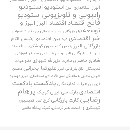
استودیو
استودیو
البرز
استانداری البرز
رادیویی و تلویزیونی
استودیو
فاتح
اقتصاد
اقتصاد البرز
البرز و
توسعه
بازرگانی
جعفر سلیمانی
جهانگیر شاهمرادی
ایران
خبر اقتصادی
رئیس اتاق
ذره بین اقتصادی
بازرگانی البرز
رئیس کمیسیون گردشگری و اقتصاد
هنر اتاق بازرگانی البرز
رحیم بنامولایی
سمینار آموزشی
شادی حاضری
عزیزالله شهبازی
صادرات
عضو هیات
علیرضا بحرانی
نمایندگان اتاق بازرگانی البرز
محسن
امینی
معاون هماهنگی امور اقتصادی استانداری البرز
مهشید
پادکست
پادکست
هیات نمایندگان
قورچیان
پرهام
اقتصادی
پارک ملی ایران کوچک
رضایی
کارت بازرگانی
کرج
کمیسیون
کرونا
گردشگری و اقتصاد هنر
یدالله مالمیر
گمرک
گردشگری