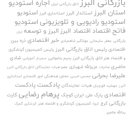
بازرگانی البرز
اجاره استودیو
اتاق بازرگانی ایران
استان البرز
استودیو
استاندار البرز
استانداری البرز
استودیو رادیویی و تلویزیونی
استودیو
فاتح
اقتصاد
اقتصاد البرز
البرز و توسعه
ایران
خبر اقتصادی
ذره بین
بازرگانی
جعفر سلیمانی
جهانگیر شاهمرادی
رئیس اتاق بازرگانی البرز
اقتصادی
رئیس کمیسیون گردشگری
شادی
و اقتصاد هنر اتاق بازرگانی البرز
رحیم بنامولایی
سمینار آموزشی
حاضری
عزیزالله شهبازی
صادرات
عضو هیات نمایندگان اتاق بازرگانی البرز
علیرضا بحرانی
محسن امینی
معاون هماهنگی امور اقتصادی استانداری
پادکست
پادکست
هیات نمایندگان
البرز
مهشید قورچیان
پرهام رضایی
اقتصادی
کارت
پارک ملی ایران کوچک
بازرگانی
کرج
کمیسیون گردشگری و اقتصاد هنر
گمرک
کرونا
گردشگری
یدالله مالمیر