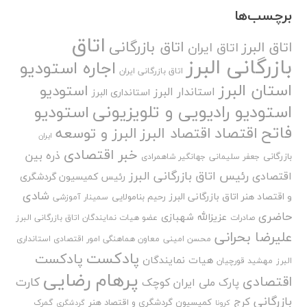
برچسب‌ها
اتاق
اتاق بازرگانی
اتاق البرز
اتاق ایران
بازرگانی البرز
اجاره استودیو
اتاق بازرگانی ایران
استان البرز
استودیو
استاندار البرز
استانداری البرز
استودیو رادیویی و تلویزیونی
استودیو
فاتح
اقتصاد
اقتصاد البرز
البرز و توسعه
ایران
خبر اقتصادی
ذره بین
بازرگانی
جعفر سلیمانی
جهانگیر شاهمرادی
رئیس اتاق بازرگانی البرز
اقتصادی
رئیس کمیسیون گردشگری
شادی
و اقتصاد هنر اتاق بازرگانی البرز
رحیم بنامولایی
سمینار آموزشی
حاضری
عزیزالله شهبازی
صادرات
عضو هیات نمایندگان اتاق بازرگانی البرز
علیرضا بحرانی
محسن امینی
معاون هماهنگی امور اقتصادی استانداری
پادکست
پادکست
هیات نمایندگان
البرز
مهشید قورچیان
پرهام رضایی
اقتصادی
کارت
پارک ملی ایران کوچک
بازرگانی
کرج
کمیسیون گردشگری و اقتصاد هنر
گمرک
کرونا
گردشگری