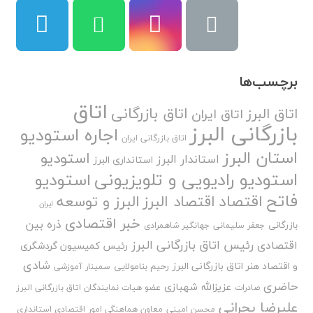
برچسب‌ها
اتاق
اتاق بازرگانی
اتاق البرز
اتاق ایران
بازرگانی البرز
اجاره استودیو
اتاق بازرگانی ایران
استان البرز
استودیو
استاندار البرز
استانداری البرز
استودیو رادیویی و تلویزیونی
استودیو
فاتح
اقتصاد
اقتصاد البرز
البرز و توسعه
ایران
خبر اقتصادی
ذره بین
بازرگانی
جعفر سلیمانی
جهانگیر شاهمرادی
رئیس اتاق بازرگانی البرز
اقتصادی
رئیس کمیسیون گردشگری
شادی
و اقتصاد هنر اتاق بازرگانی البرز
رحیم بنامولایی
سمینار آموزشی
حاضری
عزیزالله شهبازی
صادرات
عضو هیات نمایندگان اتاق بازرگانی البرز
علیرضا بحرانی
محسن امینی
معاون هماهنگی امور اقتصادی استانداری