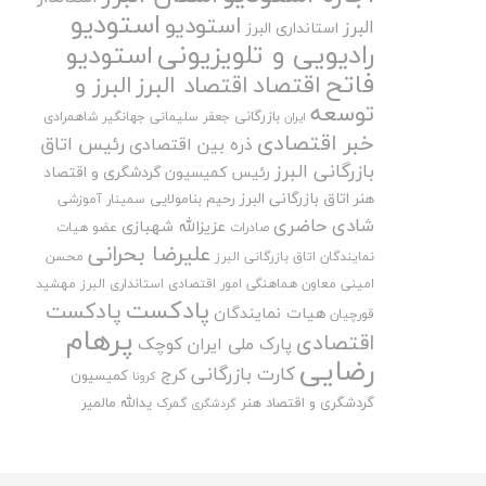
استودیو
استودیو
البرز
استانداری البرز
رادیویی و تلویزیونی
استودیو
فاتح
اقتصاد
اقتصاد البرز
البرز و
توسعه
بازرگانی
جعفر سلیمانی
جهانگیر شاهمرادی
ایران
خبر اقتصادی
رئیس اتاق
ذره بین اقتصادی
بازرگانی البرز
رئیس کمیسیون گردشگری و اقتصاد
هنر اتاق بازرگانی البرز
رحیم بنامولایی
سمینار آموزشی
شادی حاضری
عزیزالله شهبازی
صادرات
عضو هیات
علیرضا بحرانی
نمایندگان اتاق بازرگانی البرز
محسن
امینی
معاون هماهنگی امور اقتصادی استانداری البرز
مهشید
پادکست
پادکست
هیات نمایندگان
قورچیان
پرهام
اقتصادی
پارک ملی ایران کوچک
رضایی
کارت بازرگانی
کرج
کمیسیون
کرونا
گردشگری و اقتصاد هنر
یدالله مالمیر
گمرک
گردشگری