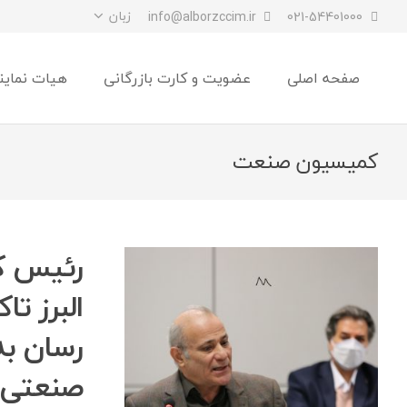
زبان
info@alborzccim.ir
021-54401000
صفحه اصلی
عضویت و کارت بازرگانی
هیات نماین
کمیسیون صنعت
رئیس ک
البرز ت
رسان ب
صنعتی