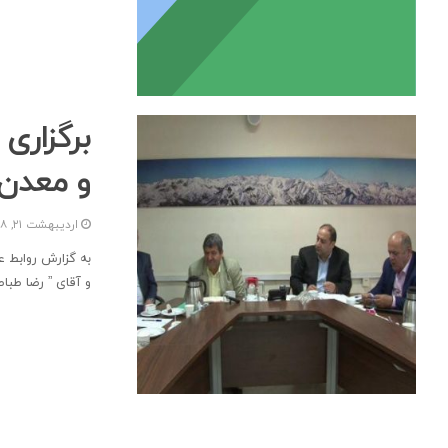
برگزاری
و معدن ا
اردیبهشت ۲۱, ۱۳۹۸
به گزارش روابط ع
و آقای ” رضا طب