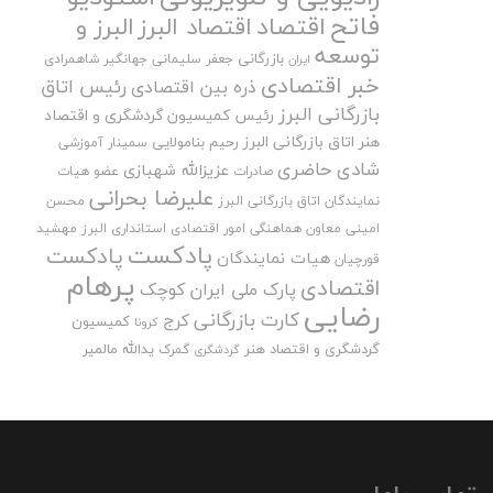
فاتح
اقتصاد
اقتصاد البرز
البرز و
توسعه
بازرگانی
جعفر سلیمانی
جهانگیر شاهمرادی
ایران
خبر اقتصادی
رئیس اتاق
ذره بین اقتصادی
بازرگانی البرز
رئیس کمیسیون گردشگری و اقتصاد
هنر اتاق بازرگانی البرز
رحیم بنامولایی
سمینار آموزشی
شادی حاضری
عزیزالله شهبازی
صادرات
عضو هیات
علیرضا بحرانی
نمایندگان اتاق بازرگانی البرز
محسن
امینی
معاون هماهنگی امور اقتصادی استانداری البرز
مهشید
پادکست
پادکست
هیات نمایندگان
قورچیان
پرهام
اقتصادی
پارک ملی ایران کوچک
رضایی
کارت بازرگانی
کرج
کمیسیون
کرونا
گردشگری و اقتصاد هنر
یدالله مالمیر
گمرک
گردشگری