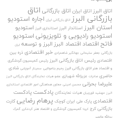
اتاق
اتاق بازرگانی
اتاق البرز
اتاق ایران
بازرگانی البرز
اجاره استودیو
اتاق بازرگانی ایران
استان البرز
استودیو
استاندار البرز
استانداری البرز
استودیو رادیویی و تلویزیونی
استودیو
فاتح
اقتصاد
اقتصاد البرز
البرز و توسعه
ایران
خبر اقتصادی
ذره بین
بازرگانی
جعفر سلیمانی
جهانگیر شاهمرادی
رئیس اتاق بازرگانی البرز
اقتصادی
رئیس کمیسیون گردشگری
شادی
و اقتصاد هنر اتاق بازرگانی البرز
رحیم بنامولایی
سمینار آموزشی
حاضری
عزیزالله شهبازی
صادرات
عضو هیات نمایندگان اتاق بازرگانی البرز
علیرضا بحرانی
محسن امینی
معاون هماهنگی امور اقتصادی استانداری
پادکست
پادکست
هیات نمایندگان
البرز
مهشید قورچیان
پرهام رضایی
اقتصادی
کارت
پارک ملی ایران کوچک
بازرگانی
کرج
کمیسیون گردشگری و اقتصاد هنر
گمرک
کرونا
گردشگری
یدالله مالمیر