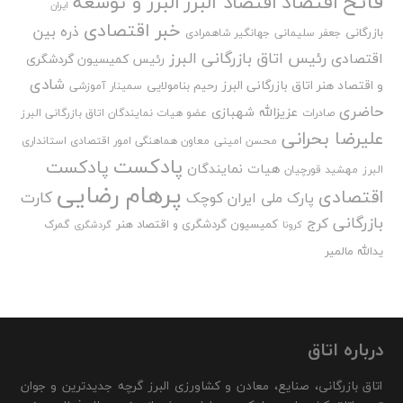
فاتح
اقتصاد
اقتصاد البرز
البرز و توسعه
ایران
خبر اقتصادی
ذره بین
بازرگانی
جعفر سلیمانی
جهانگیر شاهمرادی
رئیس اتاق بازرگانی البرز
اقتصادی
رئیس کمیسیون گردشگری
شادی
و اقتصاد هنر اتاق بازرگانی البرز
رحیم بنامولایی
سمینار آموزشی
حاضری
عزیزالله شهبازی
صادرات
عضو هیات نمایندگان اتاق بازرگانی البرز
علیرضا بحرانی
محسن امینی
معاون هماهنگی امور اقتصادی استانداری
پادکست
پادکست
هیات نمایندگان
البرز
مهشید قورچیان
پرهام رضایی
اقتصادی
کارت
پارک ملی ایران کوچک
بازرگانی
کرج
کمیسیون گردشگری و اقتصاد هنر
گمرک
کرونا
گردشگری
یدالله مالمیر
درباره اتاق
اتاق بازرگانی، صنایع، معادن و کشاورزی البرز گرچه جدیدترین و جوان