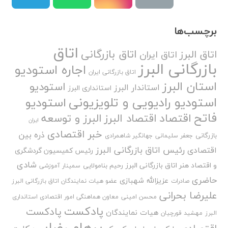
برچسب‌ها
اتاق
اتاق بازرگانی
اتاق البرز
اتاق ایران
بازرگانی البرز
اجاره استودیو
اتاق بازرگانی ایران
استان البرز
استودیو
استاندار البرز
استانداری البرز
استودیو رادیویی و تلویزیونی
استودیو
فاتح
اقتصاد
اقتصاد البرز
البرز و توسعه
ایران
خبر اقتصادی
ذره بین
بازرگانی
جعفر سلیمانی
جهانگیر شاهمرادی
رئیس اتاق بازرگانی البرز
اقتصادی
رئیس کمیسیون گردشگری
شادی
و اقتصاد هنر اتاق بازرگانی البرز
رحیم بنامولایی
سمینار آموزشی
حاضری
عزیزالله شهبازی
صادرات
عضو هیات نمایندگان اتاق بازرگانی البرز
علیرضا بحرانی
محسن امینی
معاون هماهنگی امور اقتصادی استانداری
پادکست
پادکست
هیات نمایندگان
البرز
مهشید قورچیان
پرهام رضایی