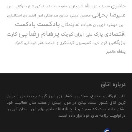
حاضری
عزیزالله شهبازی
صادرات
عضو هیات نمایندگان اتاق بازرگانی البرز
علیرضا بحرانی
محسن امینی
معاون هماهنگی امور اقتصادی استانداری
پادکست
پادکست
هیات نمایندگان
البرز
مهشید قورچیان
پرهام رضایی
اقتصادی
کارت
پارک ملی ایران کوچک
بازرگانی
کرج
کمیسیون گردشگری و اقتصاد هنر
گمرک
کرونا
گردشگری
یدالله مالمیر
درباره اتاق
اتاق بازرگانی، صنایع، معادن و کشاورزی البرز گرچه جدیدترین و جوان
ترین اتاق کشور است، لیکن در طول بیش از هفت سال فعالیت خود
نشان داده است که صعود و فتح قله اقتصادی برای این استان کهن را
در اولویت برنامه های خود قرار داده است.