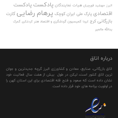
پادکست
پادکست
هیات نمایندگان
البرز
مهشید قورچیان
پرهام رضایی
اقتصادی
کارت
پارک ملی ایران کوچک
بازرگانی
کرج
کمیسیون گردشگری و اقتصاد هنر
گمرک
کرونا
گردشگری
یدالله مالمیر
درباره اتاق
اتاق بازرگانی، صنایع، معادن و کشاورزی البرز گرچه جدیدترین و جوان
ترین اتاق کشور است، لیکن در طول بیش از هفت سال فعالیت خود
نشان داده است که صعود و فتح قله اقتصادی برای این استان کهن را
در اولویت برنامه های خود قرار داده است.