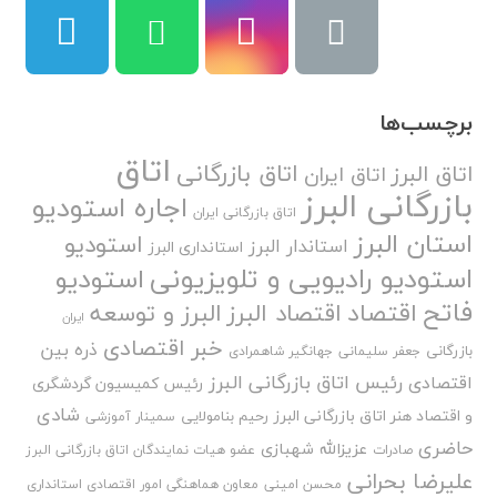
برچسب‌ها
اتاق
اتاق بازرگانی
اتاق البرز
اتاق ایران
بازرگانی البرز
اجاره استودیو
اتاق بازرگانی ایران
استان البرز
استودیو
استاندار البرز
استانداری البرز
استودیو رادیویی و تلویزیونی
استودیو
فاتح
اقتصاد
اقتصاد البرز
البرز و توسعه
ایران
خبر اقتصادی
ذره بین
بازرگانی
جعفر سلیمانی
جهانگیر شاهمرادی
رئیس اتاق بازرگانی البرز
اقتصادی
رئیس کمیسیون گردشگری
شادی
و اقتصاد هنر اتاق بازرگانی البرز
رحیم بنامولایی
سمینار آموزشی
حاضری
عزیزالله شهبازی
صادرات
عضو هیات نمایندگان اتاق بازرگانی البرز
علیرضا بحرانی
محسن امینی
معاون هماهنگی امور اقتصادی استانداری