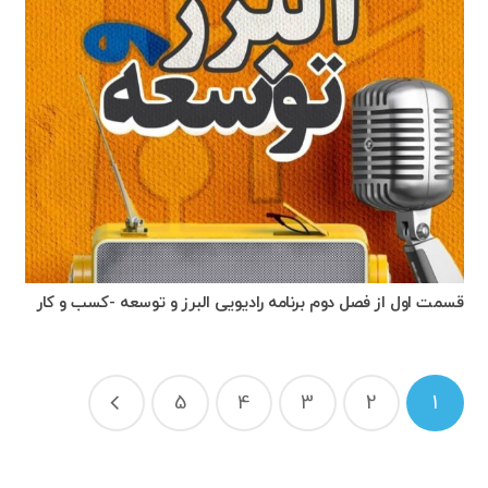
قسمت اول از فصل دوم برنامه رادیویی البرز و توسعه -کسب و کار
راهبری
5
4
3
2
1
نوشته‌ها