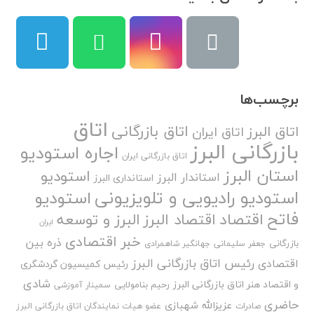
برچسب‌ها
اتاق
اتاق بازرگانی
اتاق البرز
اتاق ایران
بازرگانی البرز
اجاره استودیو
اتاق بازرگانی ایران
استان البرز
استودیو
استاندار البرز
استانداری البرز
استودیو رادیویی و تلویزیونی
استودیو
فاتح
اقتصاد
اقتصاد البرز
البرز و توسعه
ایران
خبر اقتصادی
ذره بین
بازرگانی
جعفر سلیمانی
جهانگیر شاهمرادی
رئیس اتاق بازرگانی البرز
اقتصادی
رئیس کمیسیون گردشگری
شادی
و اقتصاد هنر اتاق بازرگانی البرز
رحیم بنامولایی
سمینار آموزشی
حاضری
عزیزالله شهبازی
صادرات
عضو هیات نمایندگان اتاق بازرگانی البرز