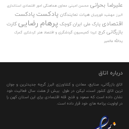
علیرضا بحرانی
محسن امینی
معاون هماهنگی امور اقتصادی استانداری
پادکست
پادکست
هیات نمایندگان
البرز
مهشید قورچیان
پرهام رضایی
اقتصادی
کارت
پارک ملی ایران کوچک
بازرگانی
کرج
کمیسیون گردشگری و اقتصاد هنر
گمرک
کرونا
گردشگری
یدالله مالمیر
درباره اتاق
اتاق بازرگانی، صنایع، معادن و کشاورزی البرز گرچه جدیدترین و جوان
ترین اتاق کشور است، لیکن در طول بیش از هفت سال فعالیت خود
نشان داده است که صعود و فتح قله اقتصادی برای این استان کهن را
در اولویت برنامه های خود قرار داده است.