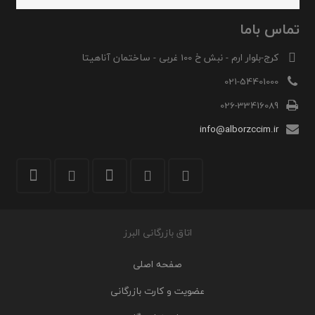
تماس باما
کرج-بلوار ارم - نبش خ 100 غربی - ساختمان آناهیتا
021-54401000
026-33416089
info@alborzccim.ir
اتاق بازرگانی البرز
صفحه اصلی
عضویت و کارت بازرگانی