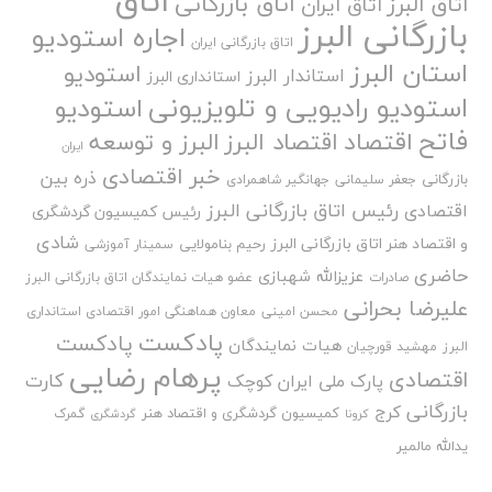
اتاق
اتاق بازرگانی
اتاق البرز
اتاق ایران
بازرگانی البرز
اجاره استودیو
اتاق بازرگانی ایران
استان البرز
استودیو
استاندار البرز
استانداری البرز
استودیو رادیویی و تلویزیونی
استودیو
فاتح
اقتصاد
اقتصاد البرز
البرز و توسعه
ایران
خبر اقتصادی
ذره بین
بازرگانی
جعفر سلیمانی
جهانگیر شاهمرادی
رئیس اتاق بازرگانی البرز
اقتصادی
رئیس کمیسیون گردشگری
شادی
و اقتصاد هنر اتاق بازرگانی البرز
رحیم بنامولایی
سمینار آموزشی
حاضری
عزیزالله شهبازی
صادرات
عضو هیات نمایندگان اتاق بازرگانی البرز
علیرضا بحرانی
محسن امینی
معاون هماهنگی امور اقتصادی استانداری
پادکست
پادکست
هیات نمایندگان
البرز
مهشید قورچیان
پرهام رضایی
اقتصادی
کارت
پارک ملی ایران کوچک
بازرگانی
کرج
کمیسیون گردشگری و اقتصاد هنر
گمرک
کرونا
گردشگری
یدالله مالمیر