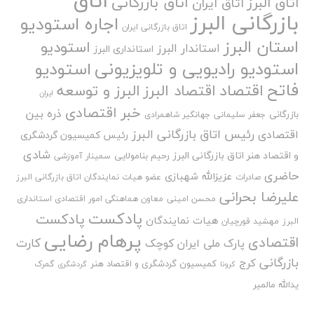
اتاق
اتاق بازرگانی
اتاق البرز
اتاق ایران
بازرگانی البرز
اجاره استودیو
اتاق بازرگانی ایران
استان البرز
استودیو
استاندار البرز
استانداری البرز
استودیو رادیویی و تلویزیونی
استودیو
فاتح
اقتصاد
اقتصاد البرز
البرز و توسعه
ایران
خبر اقتصادی
ذره بین
بازرگانی
جعفر سلیمانی
جهانگیر شاهمرادی
رئیس اتاق بازرگانی البرز
اقتصادی
رئیس کمیسیون گردشگری
شادی
و اقتصاد هنر اتاق بازرگانی البرز
رحیم بنامولایی
سمینار آموزشی
حاضری
عزیزالله شهبازی
صادرات
عضو هیات نمایندگان اتاق بازرگانی البرز
علیرضا بحرانی
محسن امینی
معاون هماهنگی امور اقتصادی استانداری
پادکست
پادکست
هیات نمایندگان
البرز
مهشید قورچیان
پرهام رضایی
اقتصادی
کارت
پارک ملی ایران کوچک
بازرگانی
کرج
کمیسیون گردشگری و اقتصاد هنر
گمرک
کرونا
گردشگری
یدالله مالمیر