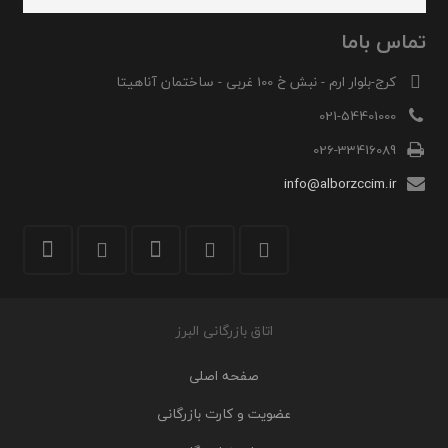
تماس باما
کرج-بلوار ارم - نبش خ 100 غربی - ساختمان آناهیتا
021-54401000
026-33416089
info@alborzccim.ir
اتاق بازرگانی البرز
صفحه اصلی
عضویت و کارت بازرگانی