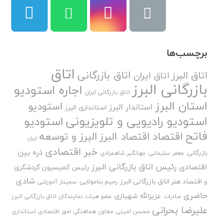
برچسب‌ها
اتاق
اتاق بازرگانی
اتاق البرز
اتاق ایران
بازرگانی البرز
اجاره استودیو
اتاق بازرگانی ایران
استان البرز
استودیو
استاندار البرز
استانداری البرز
استودیو رادیویی و تلویزیونی
استودیو
فاتح
اقتصاد
اقتصاد البرز
البرز و توسعه
ایران
خبر اقتصادی
ذره بین
بازرگانی
جعفر سلیمانی
جهانگیر شاهمرادی
رئیس اتاق بازرگانی البرز
اقتصادی
رئیس کمیسیون گردشگری
شادی
و اقتصاد هنر اتاق بازرگانی البرز
رحیم بنامولایی
سمینار آموزشی
حاضری
عزیزالله شهبازی
صادرات
عضو هیات نمایندگان اتاق بازرگانی البرز
علیرضا بحرانی
محسن امینی
معاون هماهنگی امور اقتصادی استانداری