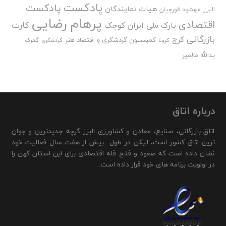
پادکست
پادکست
هیات نمایندگان
البرز
مهشید قورچیان
پرهام رضایی
اقتصادی
کارت
پارک ملی ایران کوچک
بازرگانی
کرج
کمیسیون گردشگری و اقتصاد هنر
گمرک
کرونا
گردشگری
یدالله مالمیر
درباره اتاق
اتاق بازرگانی، صنایع، معادن و کشاورزی البرز گرچه جدیدترین و جوان
ترین اتاق کشور است، لیکن در طول بیش از هفت سال فعالیت خود
نشان داده است که صعود و فتح قله اقتصادی برای این استان کهن را
در اولویت برنامه های خود قرار داده است.