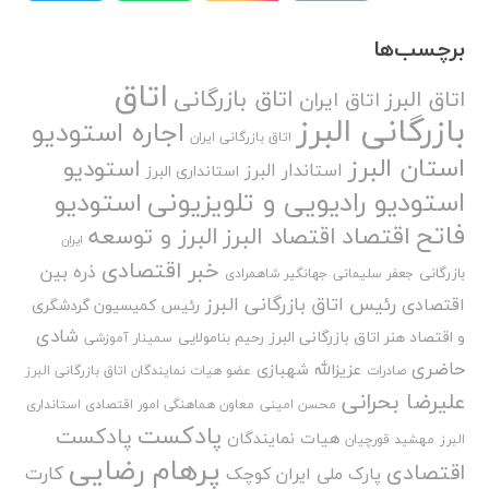
برچسب‌ها
اتاق
اتاق بازرگانی
اتاق البرز
اتاق ایران
بازرگانی البرز
اجاره استودیو
اتاق بازرگانی ایران
استان البرز
استودیو
استاندار البرز
استانداری البرز
استودیو رادیویی و تلویزیونی
استودیو
فاتح
اقتصاد
اقتصاد البرز
البرز و توسعه
ایران
خبر اقتصادی
ذره بین
بازرگانی
جعفر سلیمانی
جهانگیر شاهمرادی
رئیس اتاق بازرگانی البرز
اقتصادی
رئیس کمیسیون گردشگری
شادی
و اقتصاد هنر اتاق بازرگانی البرز
رحیم بنامولایی
سمینار آموزشی
حاضری
عزیزالله شهبازی
صادرات
عضو هیات نمایندگان اتاق بازرگانی البرز
علیرضا بحرانی
محسن امینی
معاون هماهنگی امور اقتصادی استانداری
پادکست
پادکست
هیات نمایندگان
البرز
مهشید قورچیان
پرهام رضایی
اقتصادی
کارت
پارک ملی ایران کوچک