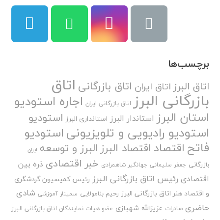
برچسب‌ها
اتاق
اتاق بازرگانی
اتاق البرز
اتاق ایران
بازرگانی البرز
اجاره استودیو
اتاق بازرگانی ایران
استان البرز
استودیو
استاندار البرز
استانداری البرز
استودیو رادیویی و تلویزیونی
استودیو
فاتح
اقتصاد
اقتصاد البرز
البرز و توسعه
ایران
خبر اقتصادی
ذره بین
بازرگانی
جعفر سلیمانی
جهانگیر شاهمرادی
رئیس اتاق بازرگانی البرز
اقتصادی
رئیس کمیسیون گردشگری
شادی
و اقتصاد هنر اتاق بازرگانی البرز
رحیم بنامولایی
سمینار آموزشی
حاضری
عزیزالله شهبازی
صادرات
عضو هیات نمایندگان اتاق بازرگانی البرز