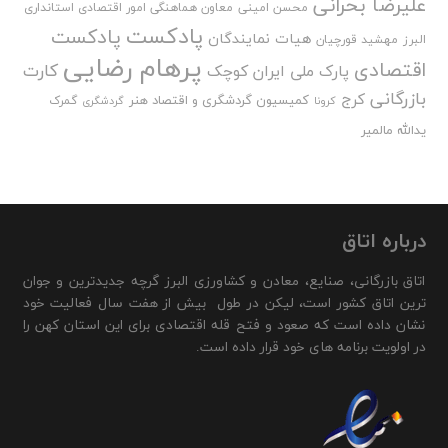
علیرضا بحرانی
محسن امینی
معاون هماهنگی امور اقتصادی استانداری
پادکست
پادکست
هیات نمایندگان
البرز
مهشید قورچیان
پرهام رضایی
اقتصادی
کارت
پارک ملی ایران کوچک
بازرگانی
کرج
کمیسیون گردشگری و اقتصاد هنر
گمرک
کرونا
گردشگری
یدالله مالمیر
درباره اتاق
اتاق بازرگانی، صنایع، معادن و کشاورزی البرز گرچه جدیدترین و جوان
ترین اتاق کشور است، لیکن در طول بیش از هفت سال فعالیت خود
نشان داده است که صعود و فتح قله اقتصادی برای این استان کهن را
در اولویت برنامه های خود قرار داده است.