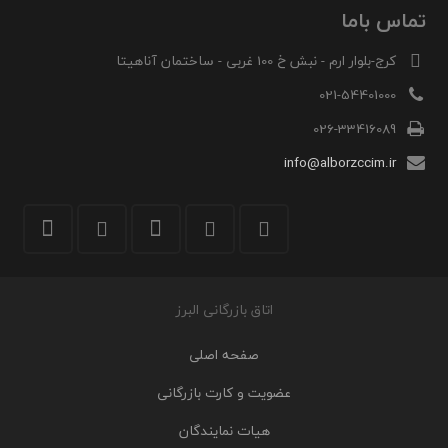
تماس باما
کرج-بلوار ارم - نبش خ 100 غربی - ساختمان آناهیتا
021-54401000
026-33416089
info@alborzccim.ir
اتاق بازرگانی البرز
صفحه اصلی
عضویت و کارت بازرگانی
هیات نمایندگان