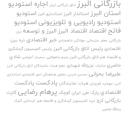
بازرگانی البرز
اجاره استودیو
اتاق بازرگانی ایران
استان البرز
استودیو
استاندار البرز
استانداری البرز
استودیو رادیویی و تلویزیونی
استودیو
فاتح
اقتصاد
اقتصاد البرز
البرز و توسعه
ایران
خبر اقتصادی
ذره بین
بازرگانی
جعفر سلیمانی
جهانگیر شاهمرادی
رئیس اتاق بازرگانی البرز
اقتصادی
رئیس کمیسیون گردشگری
شادی
و اقتصاد هنر اتاق بازرگانی البرز
رحیم بنامولایی
سمینار آموزشی
حاضری
عزیزالله شهبازی
صادرات
عضو هیات نمایندگان اتاق بازرگانی البرز
علیرضا بحرانی
محسن امینی
معاون هماهنگی امور اقتصادی استانداری
پادکست
پادکست
هیات نمایندگان
البرز
مهشید قورچیان
پرهام رضایی
اقتصادی
کارت
پارک ملی ایران کوچک
بازرگانی
کرج
کمیسیون گردشگری و اقتصاد هنر
گمرک
کرونا
گردشگری
یدالله مالمیر