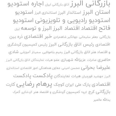
بازرگانی البرز
اجاره استودیو
اتاق بازرگانی ایران
استان البرز
استودیو
استاندار البرز
استانداری البرز
استودیو رادیویی و تلویزیونی
استودیو
فاتح
اقتصاد
اقتصاد البرز
البرز و توسعه
ایران
خبر اقتصادی
ذره بین
بازرگانی
جعفر سلیمانی
جهانگیر شاهمرادی
رئیس اتاق بازرگانی البرز
اقتصادی
رئیس کمیسیون گردشگری
شادی
و اقتصاد هنر اتاق بازرگانی البرز
رحیم بنامولایی
سمینار آموزشی
حاضری
عزیزالله شهبازی
صادرات
عضو هیات نمایندگان اتاق بازرگانی البرز
علیرضا بحرانی
محسن امینی
معاون هماهنگی امور اقتصادی استانداری
پادکست
پادکست
هیات نمایندگان
البرز
مهشید قورچیان
پرهام رضایی
اقتصادی
کارت
پارک ملی ایران کوچک
بازرگانی
کرج
کمیسیون گردشگری و اقتصاد هنر
گمرک
کرونا
گردشگری
یدالله مالمیر