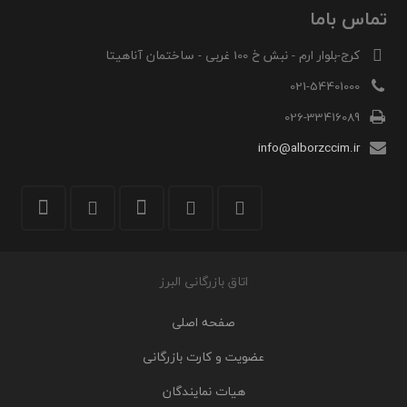
تماس باما
کرج-بلوار ارم - نبش خ 100 غربی - ساختمان آناهیتا
021-54401000
026-33416089
info@alborzccim.ir
اتاق بازرگانی البرز
صفحه اصلی
عضویت و کارت بازرگانی
هیات نمایندگان