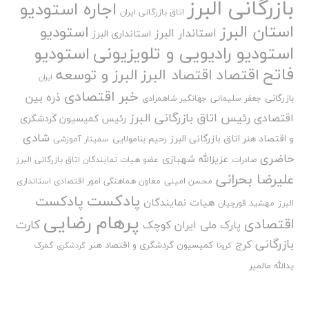
بازرگانی البرز
اجاره استودیو
اتاق بازرگانی ایران
استان البرز
استودیو
استاندار البرز
استانداری البرز
استودیو رادیویی و تلویزیونی
استودیو
فاتح
اقتصاد
اقتصاد البرز
البرز و توسعه
ایران
خبر اقتصادی
ذره بین
بازرگانی
جعفر سلیمانی
جهانگیر شاهمرادی
رئیس اتاق بازرگانی البرز
اقتصادی
رئیس کمیسیون گردشگری
شادی
و اقتصاد هنر اتاق بازرگانی البرز
رحیم بنامولایی
سمینار آموزشی
حاضری
عزیزالله شهبازی
صادرات
عضو هیات نمایندگان اتاق بازرگانی البرز
علیرضا بحرانی
محسن امینی
معاون هماهنگی امور اقتصادی استانداری
پادکست
پادکست
هیات نمایندگان
البرز
مهشید قورچیان
پرهام رضایی
اقتصادی
کارت
پارک ملی ایران کوچک
بازرگانی
کرج
کمیسیون گردشگری و اقتصاد هنر
گمرک
کرونا
گردشگری
یدالله مالمیر