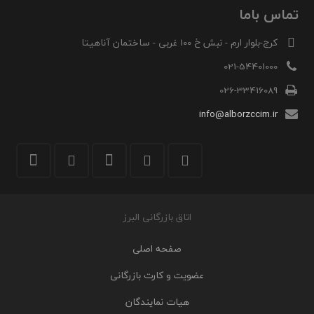
تماس باما
کرج-بلوار ارم - نبش خ 100 غربی - ساختمان آناهیتا
021-54401000
026-33416089
info@alborzccim.ir
اتاق بازرگانی البرز
صفحه اصلی
عضویت و کارت بازرگانی
هیات نمایندگان