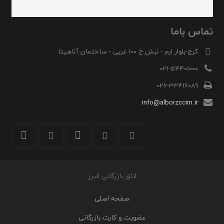
تماس باما
کرج-بلوار ارم - نبش خ 100 غربی - ساختمان آناهیتا
021-54401000
026-33416089
info@alborzccim.ir
اتاق بازرگانی البرز
صفحه اصلی
عضویت و کارت بازرگانی