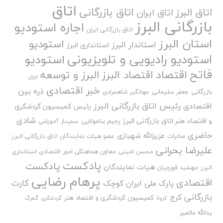
اتاق
اتاق بازرگانی
اتاق البرز
اتاق ایران
بازرگانی البرز
اجاره استودیو
اتاق بازرگانی ایران
استان البرز
استودیو
استاندار البرز
استانداری البرز
استودیو رادیویی و تلویزیونی
استودیو
فاتح
اقتصاد
اقتصاد البرز
البرز و توسعه
ایران
خبر اقتصادی
ذره بین
بازرگانی
جعفر سلیمانی
جهانگیر شاهمرادی
رئیس اتاق بازرگانی البرز
اقتصادی
رئیس کمیسیون گردشگری
شادی
و اقتصاد هنر اتاق بازرگانی البرز
رحیم بنامولایی
سمینار آموزشی
حاضری
عزیزالله شهبازی
صادرات
عضو هیات نمایندگان اتاق بازرگانی البرز
علیرضا بحرانی
محسن امینی
معاون هماهنگی امور اقتصادی استانداری
پادکست
پادکست
هیات نمایندگان
البرز
مهشید قورچیان
پرهام رضایی
اقتصادی
کارت
پارک ملی ایران کوچک
بازرگانی
کرج
کمیسیون گردشگری و اقتصاد هنر
گمرک
کرونا
گردشگری
یدالله مالمیر