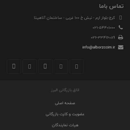
تماس باما
کرج-بلوار ارم - نبش خ 100 غربی - ساختمان آناهیتا
021-54401000
026-33416089
info@alborzccim.ir
اتاق بازرگانی البرز
صفحه اصلی
عضویت و کارت بازرگانی
هیات نمایندگان