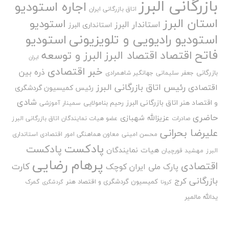
بازرگانی البرز
اجاره استودیو
اتاق بازرگانی ایران
استان البرز
استودیو
استاندار البرز
استانداری البرز
استودیو رادیویی و تلویزیونی
استودیو
فاتح
اقتصاد
اقتصاد البرز
البرز و توسعه
ایران
خبر اقتصادی
ذره بین
بازرگانی
جعفر سلیمانی
جهانگیر شاهمرادی
رئیس اتاق بازرگانی البرز
اقتصادی
رئیس کمیسیون گردشگری
شادی
و اقتصاد هنر اتاق بازرگانی البرز
رحیم بنامولایی
سمینار آموزشی
حاضری
عزیزالله شهبازی
صادرات
عضو هیات نمایندگان اتاق بازرگانی البرز
علیرضا بحرانی
محسن امینی
معاون هماهنگی امور اقتصادی استانداری
پادکست
پادکست
هیات نمایندگان
البرز
مهشید قورچیان
پرهام رضایی
اقتصادی
کارت
پارک ملی ایران کوچک
بازرگانی
کرج
کمیسیون گردشگری و اقتصاد هنر
گمرک
کرونا
گردشگری
یدالله مالمیر