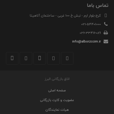
تماس باما
کرج-بلوار ارم - نبش خ 100 غربی - ساختمان آناهیتا
021-54401000
026-33416089
info@alborzccim.ir
اتاق بازرگانی البرز
صفحه اصلی
عضویت و کارت بازرگانی
هیات نمایندگان