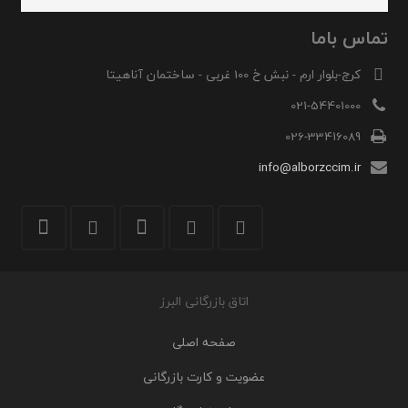
تماس باما
کرج-بلوار ارم - نبش خ 100 غربی - ساختمان آناهیتا
021-54401000
026-33416089
info@alborzccim.ir
اتاق بازرگانی البرز
صفحه اصلی
عضویت و کارت بازرگانی