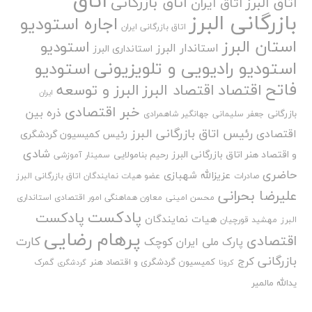
اتاق
اتاق بازرگانی
اتاق البرز
اتاق ایران
بازرگانی البرز
اجاره استودیو
اتاق بازرگانی ایران
استان البرز
استودیو
استاندار البرز
استانداری البرز
استودیو رادیویی و تلویزیونی
استودیو
فاتح
اقتصاد
اقتصاد البرز
البرز و توسعه
ایران
خبر اقتصادی
ذره بین
بازرگانی
جعفر سلیمانی
جهانگیر شاهمرادی
رئیس اتاق بازرگانی البرز
اقتصادی
رئیس کمیسیون گردشگری
شادی
و اقتصاد هنر اتاق بازرگانی البرز
رحیم بنامولایی
سمینار آموزشی
حاضری
عزیزالله شهبازی
صادرات
عضو هیات نمایندگان اتاق بازرگانی البرز
علیرضا بحرانی
محسن امینی
معاون هماهنگی امور اقتصادی استانداری
پادکست
پادکست
هیات نمایندگان
البرز
مهشید قورچیان
پرهام رضایی
اقتصادی
کارت
پارک ملی ایران کوچک
بازرگانی
کرج
کمیسیون گردشگری و اقتصاد هنر
گمرک
کرونا
گردشگری
یدالله مالمیر