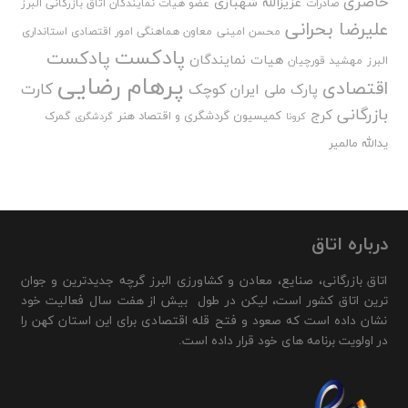
حاضری
عزیزالله شهبازی
صادرات
عضو هیات نمایندگان اتاق بازرگانی البرز
علیرضا بحرانی
محسن امینی
معاون هماهنگی امور اقتصادی استانداری
پادکست
پادکست
هیات نمایندگان
البرز
مهشید قورچیان
پرهام رضایی
اقتصادی
کارت
پارک ملی ایران کوچک
بازرگانی
کرج
کمیسیون گردشگری و اقتصاد هنر
گمرک
کرونا
گردشگری
یدالله مالمیر
درباره اتاق
اتاق بازرگانی، صنایع، معادن و کشاورزی البرز گرچه جدیدترین و جوان
ترین اتاق کشور است، لیکن در طول بیش از هفت سال فعالیت خود
نشان داده است که صعود و فتح قله اقتصادی برای این استان کهن را
در اولویت برنامه های خود قرار داده است.