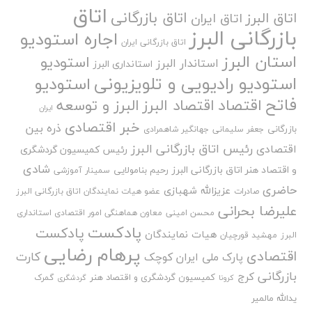
اتاق
اتاق بازرگانی
اتاق البرز
اتاق ایران
بازرگانی البرز
اجاره استودیو
اتاق بازرگانی ایران
استان البرز
استودیو
استاندار البرز
استانداری البرز
استودیو رادیویی و تلویزیونی
استودیو
فاتح
اقتصاد
اقتصاد البرز
البرز و توسعه
ایران
خبر اقتصادی
ذره بین
بازرگانی
جعفر سلیمانی
جهانگیر شاهمرادی
رئیس اتاق بازرگانی البرز
اقتصادی
رئیس کمیسیون گردشگری
شادی
و اقتصاد هنر اتاق بازرگانی البرز
رحیم بنامولایی
سمینار آموزشی
حاضری
عزیزالله شهبازی
صادرات
عضو هیات نمایندگان اتاق بازرگانی البرز
علیرضا بحرانی
محسن امینی
معاون هماهنگی امور اقتصادی استانداری
پادکست
پادکست
هیات نمایندگان
البرز
مهشید قورچیان
پرهام رضایی
اقتصادی
کارت
پارک ملی ایران کوچک
بازرگانی
کرج
کمیسیون گردشگری و اقتصاد هنر
گمرک
کرونا
گردشگری
یدالله مالمیر