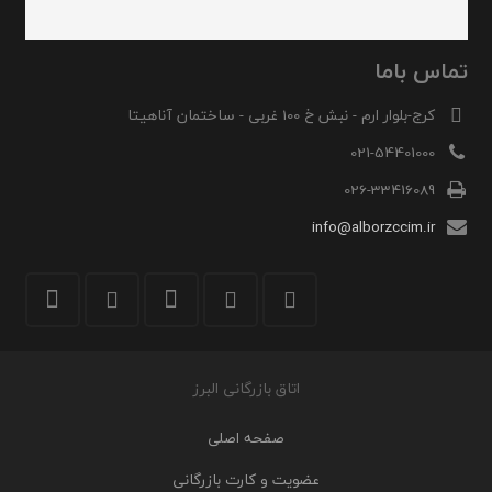
تماس باما
کرج-بلوار ارم - نبش خ 100 غربی - ساختمان آناهیتا
021-54401000
026-33416089
info@alborzccim.ir
اتاق بازرگانی البرز
صفحه اصلی
عضویت و کارت بازرگانی