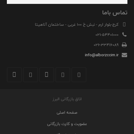
تماس باما
کرج-بلوار ارم - نبش خ 100 غربی - ساختمان آناهیتا
021-54401000
026-33416089
info@alborzccim.ir
اتاق بازرگانی البرز
صفحه اصلی
عضویت و کارت بازرگانی