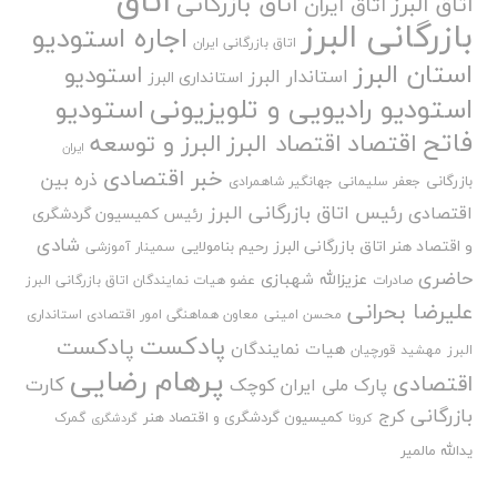
اتاق
اتاق بازرگانی
اتاق البرز
اتاق ایران
بازرگانی البرز
اجاره استودیو
اتاق بازرگانی ایران
استان البرز
استودیو
استاندار البرز
استانداری البرز
استودیو رادیویی و تلویزیونی
استودیو
فاتح
اقتصاد
اقتصاد البرز
البرز و توسعه
ایران
خبر اقتصادی
ذره بین
بازرگانی
جعفر سلیمانی
جهانگیر شاهمرادی
رئیس اتاق بازرگانی البرز
اقتصادی
رئیس کمیسیون گردشگری
شادی
و اقتصاد هنر اتاق بازرگانی البرز
رحیم بنامولایی
سمینار آموزشی
حاضری
عزیزالله شهبازی
صادرات
عضو هیات نمایندگان اتاق بازرگانی البرز
علیرضا بحرانی
محسن امینی
معاون هماهنگی امور اقتصادی استانداری
پادکست
پادکست
هیات نمایندگان
البرز
مهشید قورچیان
پرهام رضایی
اقتصادی
کارت
پارک ملی ایران کوچک
بازرگانی
کرج
کمیسیون گردشگری و اقتصاد هنر
گمرک
کرونا
گردشگری
یدالله مالمیر