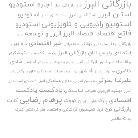
بازرگانی البرز
اجاره استودیو
اتاق بازرگانی ایران
استان البرز
استودیو
استاندار البرز
استانداری البرز
استودیو رادیویی و تلویزیونی
استودیو
فاتح
اقتصاد
اقتصاد البرز
البرز و توسعه
ایران
خبر اقتصادی
ذره بین
بازرگانی
جعفر سلیمانی
جهانگیر شاهمرادی
رئیس اتاق بازرگانی البرز
اقتصادی
رئیس کمیسیون گردشگری
شادی
و اقتصاد هنر اتاق بازرگانی البرز
رحیم بنامولایی
سمینار آموزشی
حاضری
عزیزالله شهبازی
صادرات
عضو هیات نمایندگان اتاق بازرگانی البرز
علیرضا بحرانی
محسن امینی
معاون هماهنگی امور اقتصادی استانداری
پادکست
پادکست
هیات نمایندگان
البرز
مهشید قورچیان
پرهام رضایی
اقتصادی
کارت
پارک ملی ایران کوچک
بازرگانی
کرج
کمیسیون گردشگری و اقتصاد هنر
گمرک
کرونا
گردشگری
یدالله مالمیر