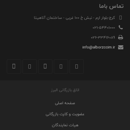
تماس باما
کرج-بلوار ارم - نبش خ 100 غربی - ساختمان آناهیتا
021-54401000
026-33416089
info@alborzccim.ir
اتاق بازرگانی البرز
صفحه اصلی
عضویت و کارت بازرگانی
هیات نمایندگان