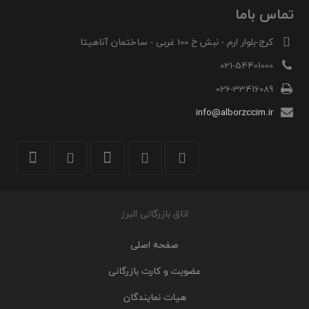
تماس باما
کرج-بلوار ارم - نبش خ 100 غربی - ساختمان آناهیتا
021-54401000
026-33416089
info@alborzccim.ir
اتاق بازرگانی البرز
صفحه اصلی
عضویت و کارت بازرگانی
هیات نمایندگان