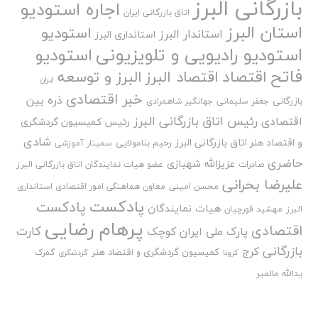
بازرگانی البرز
اجاره استودیو
اتاق بازرگانی ایران
استان البرز
استودیو
استاندار البرز
استانداری البرز
استودیو رادیویی و تلویزیونی
استودیو
فاتح
اقتصاد
اقتصاد البرز
البرز و توسعه
ایران
خبر اقتصادی
ذره بین
بازرگانی
جعفر سلیمانی
جهانگیر شاهمرادی
رئیس اتاق بازرگانی البرز
اقتصادی
رئیس کمیسیون گردشگری
شادی
و اقتصاد هنر اتاق بازرگانی البرز
رحیم بنامولایی
سمینار آموزشی
حاضری
عزیزالله شهبازی
صادرات
عضو هیات نمایندگان اتاق بازرگانی البرز
علیرضا بحرانی
محسن امینی
معاون هماهنگی امور اقتصادی استانداری
پادکست
پادکست
هیات نمایندگان
البرز
مهشید قورچیان
پرهام رضایی
اقتصادی
کارت
پارک ملی ایران کوچک
بازرگانی
کرج
کمیسیون گردشگری و اقتصاد هنر
گمرک
کرونا
گردشگری
یدالله مالمیر