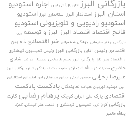
بازرگانی البرز
اجاره استودیو
اتاق بازرگانی ایران
استان البرز
استودیو
استاندار البرز
استانداری البرز
استودیو رادیویی و تلویزیونی
استودیو
فاتح
اقتصاد
اقتصاد البرز
البرز و توسعه
ایران
خبر اقتصادی
ذره بین
بازرگانی
جعفر سلیمانی
جهانگیر شاهمرادی
رئیس اتاق بازرگانی البرز
اقتصادی
رئیس کمیسیون گردشگری
شادی
و اقتصاد هنر اتاق بازرگانی البرز
رحیم بنامولایی
سمینار آموزشی
حاضری
عزیزالله شهبازی
صادرات
عضو هیات نمایندگان اتاق بازرگانی البرز
علیرضا بحرانی
محسن امینی
معاون هماهنگی امور اقتصادی استانداری
پادکست
پادکست
هیات نمایندگان
البرز
مهشید قورچیان
پرهام رضایی
اقتصادی
کارت
پارک ملی ایران کوچک
بازرگانی
کرج
کمیسیون گردشگری و اقتصاد هنر
گمرک
کرونا
گردشگری
یدالله مالمیر