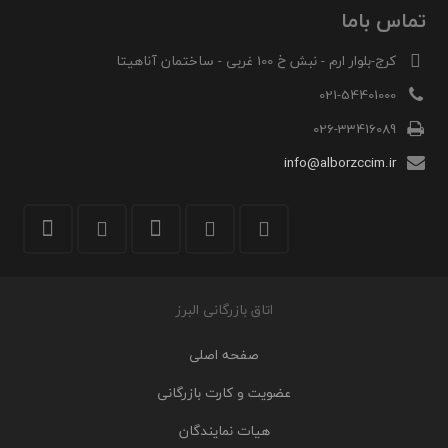
تماس باما
کرج-بلوار ارم - نبش خ 100 غربی - ساختمان آناهیتا
021-54401000
026-33416089
info@alborzccim.ir
اتاق بازرگانی البرز
صفحه اصلی
عضویت و کارت بازرگانی
هیات نمایندگان