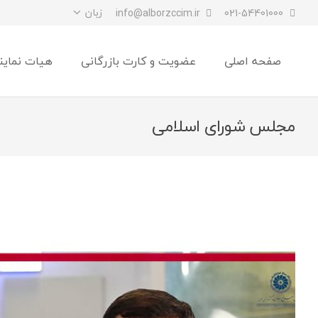
زبان
info@alborzccim.ir
021-54401000
صفحه اصلی
عضویت و کارت بازرگانی
هیات نماین
مجلس شورای اسلامی