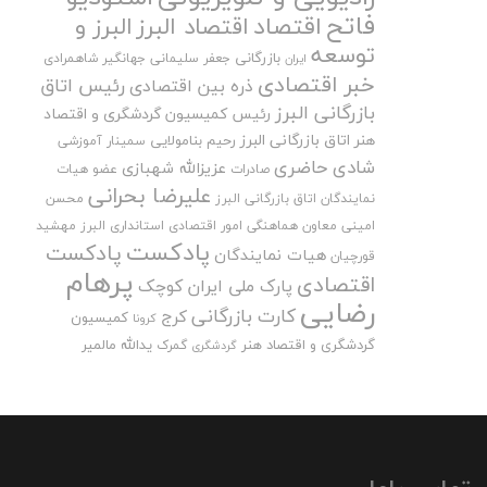
فاتح
اقتصاد
اقتصاد البرز
البرز و
توسعه
بازرگانی
جعفر سلیمانی
جهانگیر شاهمرادی
ایران
خبر اقتصادی
رئیس اتاق
ذره بین اقتصادی
بازرگانی البرز
رئیس کمیسیون گردشگری و اقتصاد
هنر اتاق بازرگانی البرز
رحیم بنامولایی
سمینار آموزشی
شادی حاضری
عزیزالله شهبازی
صادرات
عضو هیات
علیرضا بحرانی
نمایندگان اتاق بازرگانی البرز
محسن
امینی
معاون هماهنگی امور اقتصادی استانداری البرز
مهشید
پادکست
پادکست
هیات نمایندگان
قورچیان
پرهام
اقتصادی
پارک ملی ایران کوچک
رضایی
کارت بازرگانی
کرج
کمیسیون
کرونا
گردشگری و اقتصاد هنر
یدالله مالمیر
گمرک
گردشگری