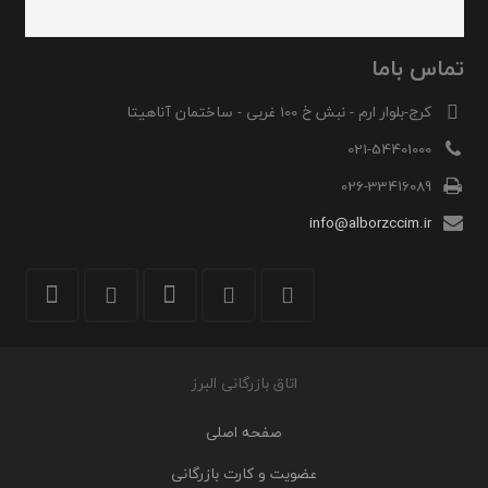
تماس باما
کرج-بلوار ارم - نبش خ 100 غربی - ساختمان آناهیتا
021-54401000
026-33416089
info@alborzccim.ir
اتاق بازرگانی البرز
صفحه اصلی
عضویت و کارت بازرگانی