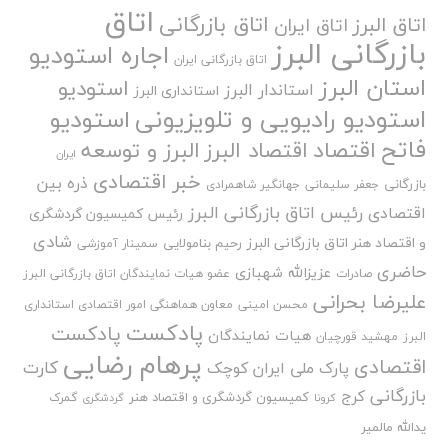
اتاق
اتاق بازرگانی
اتاق البرز
اتاق ایران
بازرگانی البرز
اجاره استودیو
اتاق بازرگانی ایران
استان البرز
استودیو
استاندار البرز
استانداری البرز
استودیو رادیویی و تلویزیونی
استودیو
فاتح
اقتصاد
اقتصاد البرز
البرز و توسعه
ایران
خبر اقتصادی
ذره بین
بازرگانی
جعفر سلیمانی
جهانگیر شاهمرادی
رئیس اتاق بازرگانی البرز
اقتصادی
رئیس کمیسیون گردشگری
شادی
و اقتصاد هنر اتاق بازرگانی البرز
رحیم بنامولایی
سمینار آموزشی
حاضری
عزیزالله شهبازی
صادرات
عضو هیات نمایندگان اتاق بازرگانی البرز
علیرضا بحرانی
محسن امینی
معاون هماهنگی امور اقتصادی استانداری
پادکست
پادکست
هیات نمایندگان
البرز
مهشید قورچیان
پرهام رضایی
اقتصادی
کارت
پارک ملی ایران کوچک
بازرگانی
کرج
کمیسیون گردشگری و اقتصاد هنر
گمرک
کرونا
گردشگری
یدالله مالمیر