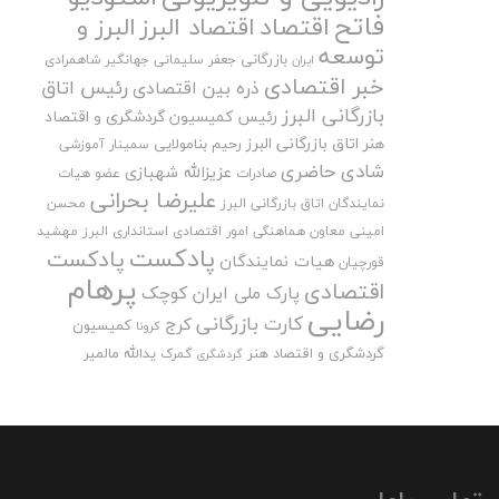
فاتح
اقتصاد
اقتصاد البرز
البرز و
توسعه
بازرگانی
جعفر سلیمانی
جهانگیر شاهمرادی
ایران
خبر اقتصادی
رئیس اتاق
ذره بین اقتصادی
بازرگانی البرز
رئیس کمیسیون گردشگری و اقتصاد
هنر اتاق بازرگانی البرز
رحیم بنامولایی
سمینار آموزشی
شادی حاضری
عزیزالله شهبازی
صادرات
عضو هیات
علیرضا بحرانی
نمایندگان اتاق بازرگانی البرز
محسن
امینی
معاون هماهنگی امور اقتصادی استانداری البرز
مهشید
پادکست
پادکست
هیات نمایندگان
قورچیان
پرهام
اقتصادی
پارک ملی ایران کوچک
رضایی
کارت بازرگانی
کرج
کمیسیون
کرونا
گردشگری و اقتصاد هنر
یدالله مالمیر
گمرک
گردشگری