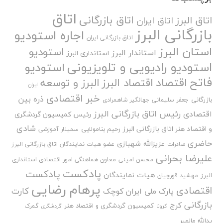
اتاق
اتاق بازرگانی
اتاق البرز
اتاق ایران
بازرگانی البرز
اجاره استودیو
اتاق بازرگانی ایران
استان البرز
استودیو
استاندار البرز
استانداری البرز
استودیو رادیویی و تلویزیونی
استودیو
فاتح
اقتصاد
اقتصاد البرز
البرز و توسعه
ایران
خبر اقتصادی
ذره بین
بازرگانی
جعفر سلیمانی
جهانگیر شاهمرادی
رئیس اتاق بازرگانی البرز
اقتصادی
رئیس کمیسیون گردشگری
شادی
و اقتصاد هنر اتاق بازرگانی البرز
رحیم بنامولایی
سمینار آموزشی
حاضری
عزیزالله شهبازی
صادرات
عضو هیات نمایندگان اتاق بازرگانی البرز
علیرضا بحرانی
محسن امینی
معاون هماهنگی امور اقتصادی استانداری
پادکست
پادکست
هیات نمایندگان
البرز
مهشید قورچیان
پرهام رضایی
اقتصادی
کارت
پارک ملی ایران کوچک
بازرگانی
کرج
کمیسیون گردشگری و اقتصاد هنر
گمرک
کرونا
گردشگری
یدالله مالمیر