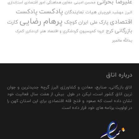
علیرضا بحرانی
محسن امینی
معاون هماهنگی امور اقتصادی استانداری
پادکست
پادکست
هیات نمایندگان
البرز
مهشید قورچیان
پرهام رضایی
اقتصادی
کارت
پارک ملی ایران کوچک
بازرگانی
کرج
کمیسیون گردشگری و اقتصاد هنر
گمرک
کرونا
گردشگری
یدالله مالمیر
درباره اتاق
اتاق بازرگانی، صنایع، معادن و کشاورزی البرز گرچه جدیدترین و جوان
ترین اتاق کشور است، لیکن در طول بیش از هفت سال فعالیت خود
نشان داده است که صعود و فتح قله اقتصادی برای این استان کهن را
در اولویت برنامه های خود قرار داده است.