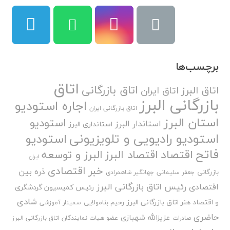
برچسب‌ها
اتاق
اتاق بازرگانی
اتاق البرز
اتاق ایران
بازرگانی البرز
اجاره استودیو
اتاق بازرگانی ایران
استان البرز
استودیو
استاندار البرز
استانداری البرز
استودیو رادیویی و تلویزیونی
استودیو
فاتح
اقتصاد
اقتصاد البرز
البرز و توسعه
ایران
خبر اقتصادی
ذره بین
بازرگانی
جعفر سلیمانی
جهانگیر شاهمرادی
رئیس اتاق بازرگانی البرز
اقتصادی
رئیس کمیسیون گردشگری
شادی
و اقتصاد هنر اتاق بازرگانی البرز
رحیم بنامولایی
سمینار آموزشی
حاضری
عزیزالله شهبازی
صادرات
عضو هیات نمایندگان اتاق بازرگانی البرز