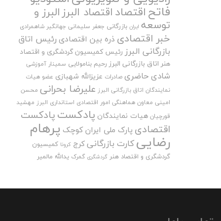
فاتح
اقتصاد
اقتصاد البرز
البرز و
توسعه
بازرگانی
جعفر سلیمانی
جهانگیر شاهمرادی
ایران
خبر اقتصادی
رئیس اتاق
ذره بین اقتصادی
بازرگانی البرز
رئیس کمیسیون گردشگری و اقتصاد
هنر اتاق بازرگانی البرز
رحیم بنامولایی
سمینار آموزشی
شادی حاضری
عزیزالله شهبازی
صادرات
عضو هیات
علیرضا بحرانی
نمایندگان اتاق بازرگانی البرز
محسن
امینی
معاون هماهنگی امور اقتصادی استانداری البرز
مهشید
پادکست
پادکست
هیات نمایندگان
قورچیان
پرهام
اقتصادی
پارک ملی ایران کوچک
رضایی
کارت بازرگانی
کرج
کمیسیون
کرونا
گردشگری و اقتصاد هنر
یدالله مالمیر
گمرک
گردشگری