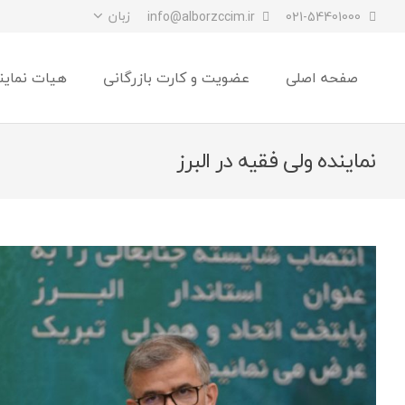
زبان
info@alborzccim.ir
021-54401000
صفحه اصلی
عضویت و کارت بازرگانی
هیات نماین
نماینده ولی فقیه در البرز