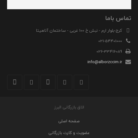
تماس باما
کرج-بلوار ارم - نبش خ 100 غربی - ساختمان آناهیتا
021-54401000
026-33416089
info@alborzccim.ir
اتاق بازرگانی البرز
صفحه اصلی
عضویت و کارت بازرگانی