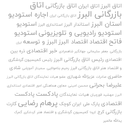
اتاق
اتاق بازرگانی
اتاق البرز
اتاق ایران
بازرگانی البرز
اجاره استودیو
اتاق بازرگانی ایران
استان البرز
استودیو
استاندار البرز
استانداری البرز
استودیو رادیویی و تلویزیونی
استودیو
فاتح
اقتصاد
اقتصاد البرز
البرز و توسعه
ایران
خبر اقتصادی
ذره بین
بازرگانی
جعفر سلیمانی
جهانگیر شاهمرادی
رئیس اتاق بازرگانی البرز
اقتصادی
رئیس کمیسیون گردشگری
شادی
و اقتصاد هنر اتاق بازرگانی البرز
رحیم بنامولایی
سمینار آموزشی
حاضری
عزیزالله شهبازی
صادرات
عضو هیات نمایندگان اتاق بازرگانی البرز
علیرضا بحرانی
محسن امینی
معاون هماهنگی امور اقتصادی استانداری
پادکست
پادکست
هیات نمایندگان
البرز
مهشید قورچیان
پرهام رضایی
اقتصادی
کارت
پارک ملی ایران کوچک
بازرگانی
کرج
کمیسیون گردشگری و اقتصاد هنر
گمرک
کرونا
گردشگری
یدالله مالمیر