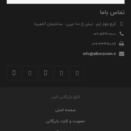
تماس باما
کرج-بلوار ارم - نبش خ 100 غربی - ساختمان آناهیتا
021-54401000
026-33416089
info@alborzccim.ir
اتاق بازرگانی البرز
صفحه اصلی
عضویت و کارت بازرگانی