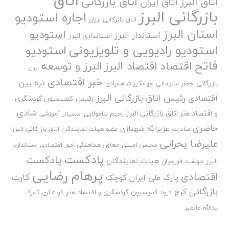
اتاق
اتاق بازرگانی
اتاق البرز
اتاق ایران
بازرگانی البرز
اجاره استودیو
اتاق بازرگانی ایران
استان البرز
استودیو
استاندار البرز
استانداری البرز
استودیو رادیویی و تلویزیونی
استودیو
فاتح
اقتصاد
اقتصاد البرز
البرز و توسعه
ایران
خبر اقتصادی
ذره بین
بازرگانی
جعفر سلیمانی
جهانگیر شاهمرادی
رئیس اتاق بازرگانی البرز
اقتصادی
رئیس کمیسیون گردشگری
شادی
و اقتصاد هنر اتاق بازرگانی البرز
رحیم بنامولایی
سمینار آموزشی
حاضری
عزیزالله شهبازی
صادرات
عضو هیات نمایندگان اتاق بازرگانی البرز
علیرضا بحرانی
محسن امینی
معاون هماهنگی امور اقتصادی استانداری
پادکست
پادکست
هیات نمایندگان
البرز
مهشید قورچیان
پرهام رضایی
اقتصادی
کارت
پارک ملی ایران کوچک
بازرگانی
کرج
کمیسیون گردشگری و اقتصاد هنر
گمرک
کرونا
گردشگری
یدالله مالمیر