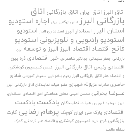
اتاق
اتاق بازرگانی
اتاق البرز
اتاق ایران
بازرگانی البرز
اجاره استودیو
اتاق بازرگانی ایران
استان البرز
استودیو
استاندار البرز
استانداری البرز
استودیو رادیویی و تلویزیونی
استودیو
فاتح
اقتصاد
اقتصاد البرز
البرز و توسعه
ایران
خبر اقتصادی
ذره بین
بازرگانی
جعفر سلیمانی
جهانگیر شاهمرادی
رئیس اتاق بازرگانی البرز
اقتصادی
رئیس کمیسیون گردشگری
شادی
و اقتصاد هنر اتاق بازرگانی البرز
رحیم بنامولایی
سمینار آموزشی
حاضری
عزیزالله شهبازی
صادرات
عضو هیات نمایندگان اتاق بازرگانی البرز
علیرضا بحرانی
محسن امینی
معاون هماهنگی امور اقتصادی استانداری
پادکست
پادکست
هیات نمایندگان
البرز
مهشید قورچیان
پرهام رضایی
اقتصادی
کارت
پارک ملی ایران کوچک
بازرگانی
کرج
کمیسیون گردشگری و اقتصاد هنر
گمرک
کرونا
گردشگری
یدالله مالمیر