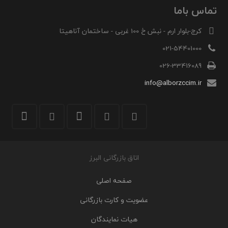
تماس باما
کرج-بلوار ارم - نبش خ 100 غربی - ساختمان آناهیتا
021-54401000
026-33416089
info@alborzccim.ir
اتاق بازرگانی البرز
صفحه اصلی
عضویت و کارت بازرگانی
هیات نمایندگان