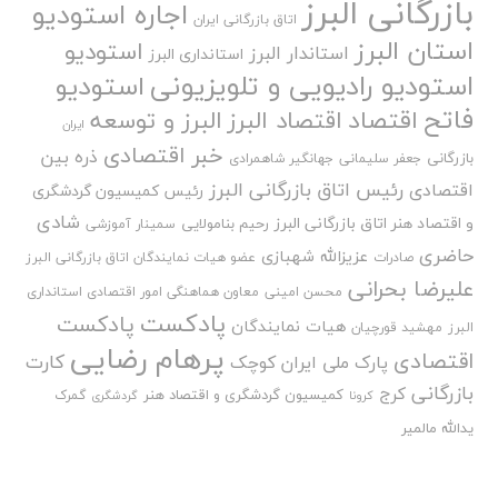
بازرگانی البرز
اجاره استودیو
اتاق بازرگانی ایران
استان البرز
استودیو
استاندار البرز
استانداری البرز
استودیو رادیویی و تلویزیونی
استودیو
فاتح
اقتصاد
اقتصاد البرز
البرز و توسعه
ایران
خبر اقتصادی
ذره بین
بازرگانی
جعفر سلیمانی
جهانگیر شاهمرادی
رئیس اتاق بازرگانی البرز
اقتصادی
رئیس کمیسیون گردشگری
شادی
و اقتصاد هنر اتاق بازرگانی البرز
رحیم بنامولایی
سمینار آموزشی
حاضری
عزیزالله شهبازی
صادرات
عضو هیات نمایندگان اتاق بازرگانی البرز
علیرضا بحرانی
محسن امینی
معاون هماهنگی امور اقتصادی استانداری
پادکست
پادکست
هیات نمایندگان
البرز
مهشید قورچیان
پرهام رضایی
اقتصادی
کارت
پارک ملی ایران کوچک
بازرگانی
کرج
کمیسیون گردشگری و اقتصاد هنر
گمرک
کرونا
گردشگری
یدالله مالمیر