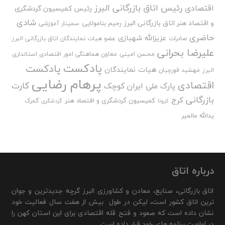
رئیس اتاق بازرگانی البرز
اقتصادی
رئیس کمیسیون گردشگری
شادی
و اقتصاد هنر اتاق بازرگانی البرز
رحیم بنامولایی
سمینار آموزشی
حاضری
عزیزالله شهبازی
صادرات
عضو هیات نمایندگان اتاق بازرگانی البرز
علیرضا بحرانی
محسن امینی
معاون هماهنگی امور اقتصادی استانداری
پادکست
پادکست
هیات نمایندگان
البرز
مهشید قورچیان
پرهام رضایی
اقتصادی
کارت
پارک ملی ایران کوچک
بازرگانی
کرج
کمیسیون گردشگری و اقتصاد هنر
گمرک
کرونا
گردشگری
یدالله مالمیر
درباره اتاق
اتاق بازرگانی، صنایع، معادن و کشاورزی البرز گرچه جدیدترین و جوان
ترین اتاق کشور است، لیکن در طول بیش از هفت سال فعالیت خود
نشان داده است که صعود و فتح قله اقتصادی برای این استان کهن را
در اولویت برنامه های خود قرار داده است.