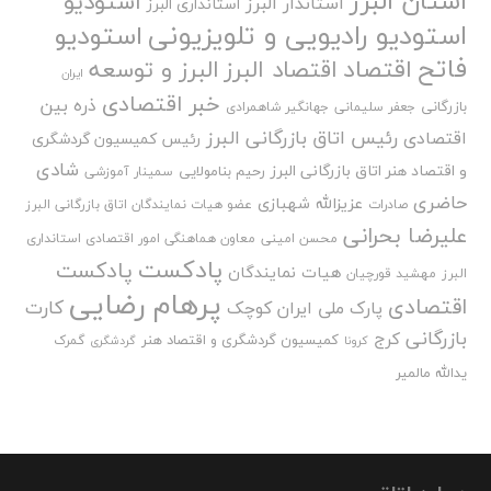
استان البرز
استودیو
استاندار البرز
استانداری البرز
استودیو رادیویی و تلویزیونی
استودیو
فاتح
اقتصاد
اقتصاد البرز
البرز و توسعه
ایران
خبر اقتصادی
ذره بین
بازرگانی
جعفر سلیمانی
جهانگیر شاهمرادی
رئیس اتاق بازرگانی البرز
اقتصادی
رئیس کمیسیون گردشگری
شادی
و اقتصاد هنر اتاق بازرگانی البرز
رحیم بنامولایی
سمینار آموزشی
حاضری
عزیزالله شهبازی
صادرات
عضو هیات نمایندگان اتاق بازرگانی البرز
علیرضا بحرانی
محسن امینی
معاون هماهنگی امور اقتصادی استانداری
پادکست
پادکست
هیات نمایندگان
البرز
مهشید قورچیان
پرهام رضایی
اقتصادی
کارت
پارک ملی ایران کوچک
بازرگانی
کرج
کمیسیون گردشگری و اقتصاد هنر
گمرک
کرونا
گردشگری
یدالله مالمیر