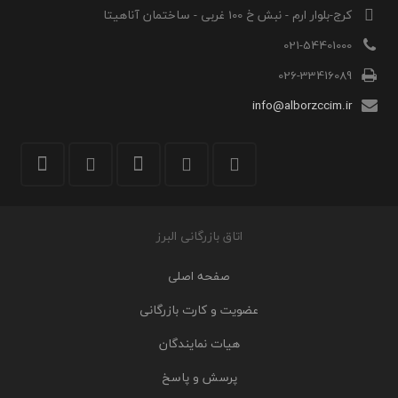
کرج-بلوار ارم - نبش خ 100 غربی - ساختمان آناهیتا
021-54401000
026-33416089
info@alborzccim.ir
اتاق بازرگانی البرز
صفحه اصلی
عضویت و کارت بازرگانی
هیات نمایندگان
پرسش و پاسخ