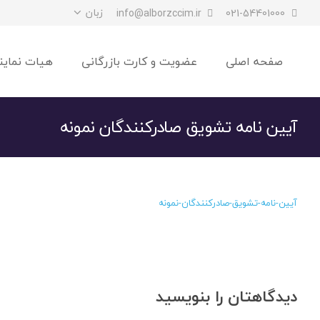
زبان
info@alborzccim.ir
021-54401000
صفحه اصلی
عضویت و کارت بازرگانی
هیات نماین
آیین نامه تشویق صادرکنندگان نمونه
آیین-نامه-تشویق-صادرکنندگان-نمونه
دیدگاهتان را بنویسید