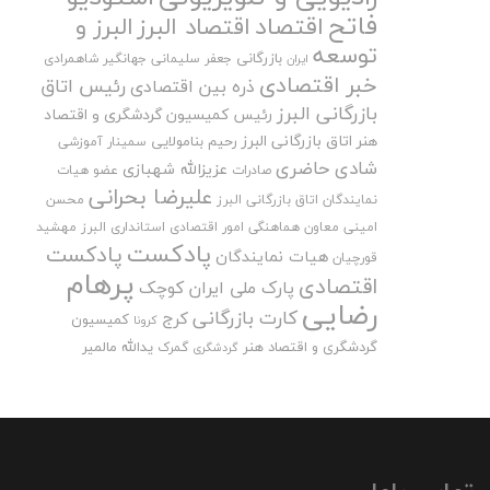
فاتح
اقتصاد
اقتصاد البرز
البرز و
توسعه
بازرگانی
جعفر سلیمانی
جهانگیر شاهمرادی
ایران
خبر اقتصادی
رئیس اتاق
ذره بین اقتصادی
بازرگانی البرز
رئیس کمیسیون گردشگری و اقتصاد
هنر اتاق بازرگانی البرز
رحیم بنامولایی
سمینار آموزشی
شادی حاضری
عزیزالله شهبازی
صادرات
عضو هیات
علیرضا بحرانی
نمایندگان اتاق بازرگانی البرز
محسن
امینی
معاون هماهنگی امور اقتصادی استانداری البرز
مهشید
پادکست
پادکست
هیات نمایندگان
قورچیان
پرهام
اقتصادی
پارک ملی ایران کوچک
رضایی
کارت بازرگانی
کرج
کمیسیون
کرونا
گردشگری و اقتصاد هنر
یدالله مالمیر
گمرک
گردشگری