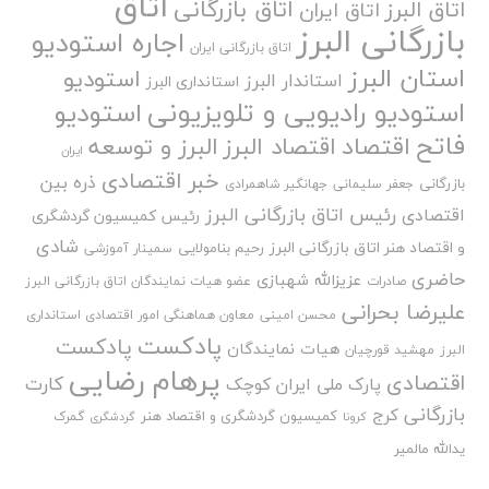
اتاق
اتاق بازرگانی
اتاق البرز
اتاق ایران
بازرگانی البرز
اجاره استودیو
اتاق بازرگانی ایران
استان البرز
استودیو
استاندار البرز
استانداری البرز
استودیو رادیویی و تلویزیونی
استودیو
فاتح
اقتصاد
اقتصاد البرز
البرز و توسعه
ایران
خبر اقتصادی
ذره بین
بازرگانی
جعفر سلیمانی
جهانگیر شاهمرادی
رئیس اتاق بازرگانی البرز
اقتصادی
رئیس کمیسیون گردشگری
شادی
و اقتصاد هنر اتاق بازرگانی البرز
رحیم بنامولایی
سمینار آموزشی
حاضری
عزیزالله شهبازی
صادرات
عضو هیات نمایندگان اتاق بازرگانی البرز
علیرضا بحرانی
محسن امینی
معاون هماهنگی امور اقتصادی استانداری
پادکست
پادکست
هیات نمایندگان
البرز
مهشید قورچیان
پرهام رضایی
اقتصادی
کارت
پارک ملی ایران کوچک
بازرگانی
کرج
کمیسیون گردشگری و اقتصاد هنر
گمرک
کرونا
گردشگری
یدالله مالمیر