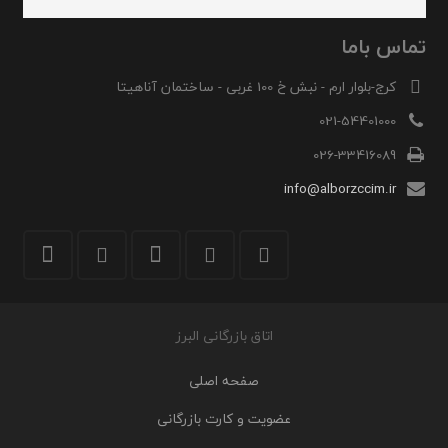
تماس باما
کرج-بلوار ارم - نبش خ 100 غربی - ساختمان آناهیتا
021-54401000
026-33416089
info@alborzccim.ir
اتاق بازرگانی البرز
صفحه اصلی
عضویت و کارت بازرگانی