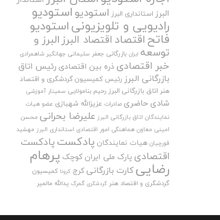
استودیو
استودیو
البرز
استانداری البرز
رادیویی و تلویزیونی
استودیو
فاتح
اقتصاد
اقتصاد البرز
البرز و
توسعه
بازرگانی
جعفر سلیمانی
جهانگیر شاهمرادی
ایران
خبر اقتصادی
رئیس اتاق
ذره بین اقتصادی
بازرگانی البرز
رئیس کمیسیون گردشگری و اقتصاد
هنر اتاق بازرگانی البرز
رحیم بنامولایی
سمینار آموزشی
شادی حاضری
عزیزالله شهبازی
صادرات
عضو هیات
علیرضا بحرانی
نمایندگان اتاق بازرگانی البرز
محسن
امینی
معاون هماهنگی امور اقتصادی استانداری البرز
مهشید
پادکست
پادکست
هیات نمایندگان
قورچیان
پرهام
اقتصادی
پارک ملی ایران کوچک
رضایی
کارت بازرگانی
کرج
کمیسیون
کرونا
گردشگری و اقتصاد هنر
یدالله مالمیر
گمرک
گردشگری