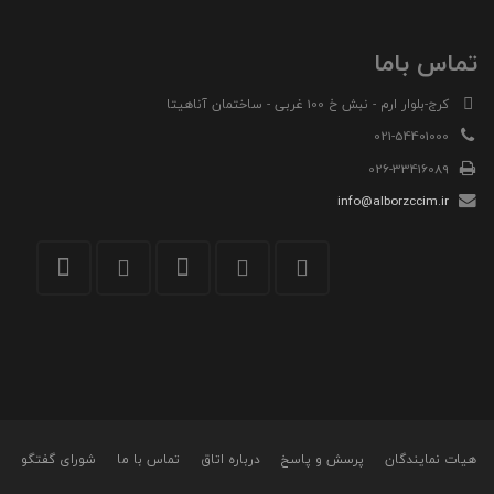
تماس باما
کرج-بلوار ارم - نبش خ 100 غربی - ساختمان آناهیتا
021-54401000
026-33416089
info@alborzccim.ir
هیات نمایندگان
پرسش و پاسخ
درباره اتاق
تماس با ما
شورای گفتگو