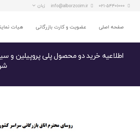
زبان
info@alborzccim.ir
021-54401000
صفحه اصلی
عضویت و کارت بازرگانی
هیات نماین
اطلاعیه خرید دو محصول پلی پروپیلین و سی
شر