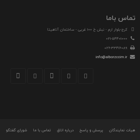
تماس باما
کرج-بلوار ارم - نبش خ 100 غربی - ساختمان آناهیتا
021-54401000
026-33416089
info@alborzccim.ir
هیات نمایندگان
پرسش و پاسخ
درباره اتاق
تماس با ما
شورای گفتگو