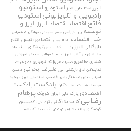
استودیو
استودیو
البرز
استانداری البرز
رادیویی و تلویزیونی
استودیو
فاتح
اقتصاد
اقتصاد البرز
البرز و
توسعه
بازرگانی
جعفر سلیمانی
جهانگیر شاهمرادی
ایران
خبر اقتصادی
رئیس اتاق
ذره بین اقتصادی
بازرگانی البرز
رئیس کمیسیون گردشگری و اقتصاد
هنر اتاق بازرگانی البرز
رحیم بنامولایی
سمینار آموزشی
شادی حاضری
عزیزالله شهبازی
صادرات
عضو هیات
علیرضا بحرانی
نمایندگان اتاق بازرگانی البرز
محسن
امینی
معاون هماهنگی امور اقتصادی استانداری البرز
مهشید
پادکست
پادکست
هیات نمایندگان
قورچیان
پرهام
اقتصادی
پارک ملی ایران کوچک
رضایی
کارت بازرگانی
کرج
کمیسیون
کرونا
گردشگری و اقتصاد هنر
یدالله مالمیر
گمرک
گردشگری