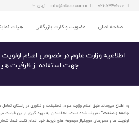
زبان
info@alborzccim.ir
021-54401000
صفحه اصلی
عضویت و کارت بازرگانی
هیات نماین
اطلاعیه وزارت علوم در خصوص اعلام اولویت ه
جهت استفاده از ظرفیت هیا
به اطلاع میرساند طبق اعلام وزارت علوم، تحقیقات و فناوری در راستای تعام
جامعه و صنعت”
تعریف شده است، علاقمندان به‌ بهره گیری از این فرصت می 
اولویت ها و محورهای موردنیاز مجموعه های ذیربط خود اقدام کنند. ضمنا شماره تماس ۸۲۲۳۳۵۶۶-۰۲۱ جهت پاسخگویی به سوالات من